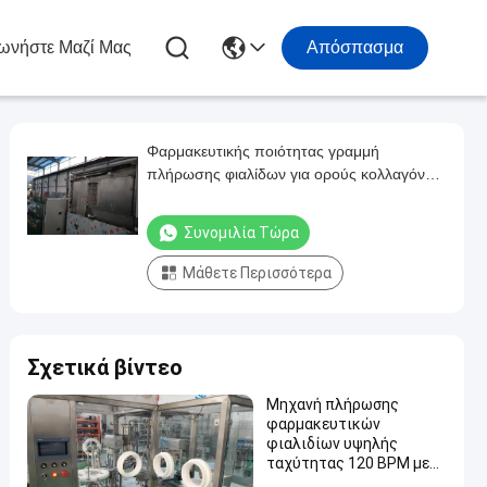
ωνήστε Μαζί Μας
Απόσπασμα
Φαρμακευτικής ποιότητας γραμμή
πλήρωσης φιαλίδων για ορούς κολλαγόνου
και βιταμίνες
Συνομιλία Τώρα
Μάθετε Περισσότερα
Σχετικά βίντεο
Μηχανή πλήρωσης
φαρμακευτικών
φιαλιδίων υψηλής
ταχύτητας 120 BPM με
συμμόρφωση CE, cGMP