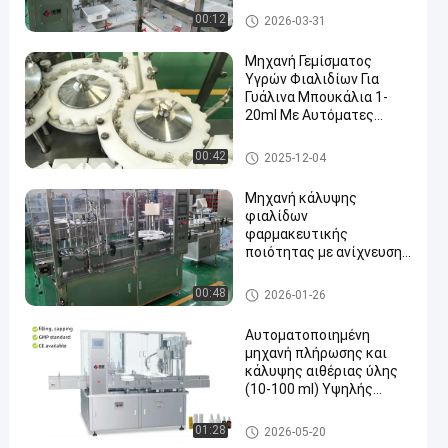
και σύστημα LAF κλάσης
Φαρμακευτική μηχανή γεμίσ
00:12
2026-03-31
A 100 για τη γέμιση και
ματος φιαλίδων
σφράγιση
Μηχανή Γεμίσματος
αποστειρωμένων
Υγρών Φιαλιδίων Για
γυάλινων σωλήνων
Γυάλινα Μπουκάλια 1-
20ml Με Αυτόματες
Λειτουργίες Και
Πλεονεκτήματα
Μηχανή πλήρωσης φιαλιδίω
00:42
2025-12-04
Κατασκευαστή
ν
Μηχανή κάλυψης
φιαλίδων
φαρμακευτικής
ποιότητας με ανίχνευση
διαρροών,
παρακολούθηση OEE και
Φαρμακευτική μηχανή γεμίσ
00:48
2026-01-26
έξοδο 6000BPH για
ματος φιαλίδων
ενέσιμα φάρμακα
Αυτοματοποιημένη
μηχανή πλήρωσης και
κάλυψης αιθέριας ύλης
(10-100 ml) Υψηλής
ακρίβειας
σερβοπερισταλτική
Μηχανή πλήρωσης φιαλιδίω
01:28
2026-05-20
δοσολογία με προηγμένη
ν