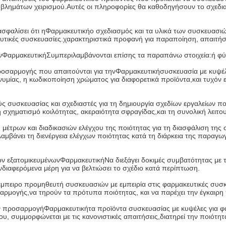
ροβλημάτων χειρισμού.Αυτές οι πληροφορίες θα καθοδηγήσουν το σχεδι
ασφαλίσει ότι η
Φαρμακευτική
ο σχεδιασμός και τα υλικά των συσκευασι
ευτικές συσκευασίες.χαρακτηριστικά προφανή για παραποίηση, απαιτήσ
ν
Φαρμακευτική
Συμπεριλαμβάνονται επίσης τα παραπάνω στοιχεία:ή φύλ
προσαρμογής που απαιτούνται για την
Φαρμακευτική
συσκευασία με κυψέλ
υμίας, η κωδικοποίηση χρώματος για διαφορετικά προϊόντα,και τυχόν ε
ύς συσκευασίας και σχεδιαστές για τη δημιουργία σχεδίων εργαλείων που
 σχηματισμό κοιλότητας, ακεραιότητα σφραγίδας,και τη συνολική λειτου
 μέτρων και διαδικασιών ελέγχου της ποιότητας για τη διασφάλιση της σ
αμβάνει τη διενέργεια ελέγχων ποιότητας κατά τη διάρκεια της παραγω
ν εξατομικευμένων
Φαρμακευτική
Να διεξάγει δοκιμές συμβατότητας με τ
ενδιαφερόμενα μέρη για να βελτιώσει το σχέδιο κατά περίπτωση.
ι έμπειρο προμηθευτή συσκευασιών με εμπειρία στις φαρμακευτικές συσκ
σαρμογής,να τηρούν τα πρότυπα ποιότητας, και να παρέχει την έγκαιρ
ην προσαρμογή
Φαρμακευτική
τα προϊόντα συσκευασίας με κυψέλες για φ
υ, συμμορφώνεται με τις κανονιστικές απαιτήσεις,διατηρεί την ποιότητα 