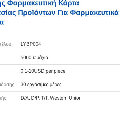
ς Φαρμακευτική Κάρτα
σίας Προϊόντων Για Φαρμακευτικά
α
τέλου:
LYBP004
5000 τεμάχια
0.1-10USD per piece
άδοσης:
30 εργάσιμες μέρες
ής:
D/A, D/P, T/T, Western Union