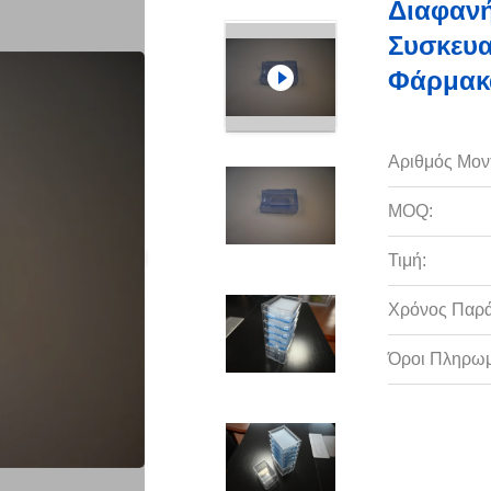
Διαφανή
Συσκευα
Φάρμακ
Αριθμός Μον
MOQ:
Τιμή:
Χρόνος Παρ
Όροι Πληρωμ