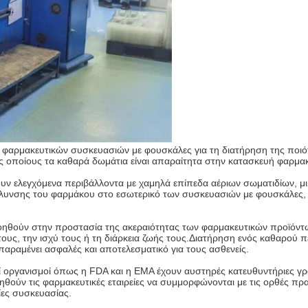
ή φαρμακευτικών συσκευασιών με φουσκάλες για τη διατήρηση της ποι
τους οποίους τα καθαρά δωμάτια είναι απαραίτητα στην κατασκευή φαρμ
υν ελεγχόμενα περιβάλλοντα με χαμηλά επίπεδα αέριων σωματιδίων, μι
υνσης του φαρμάκου στο εσωτερικό των συσκευασιών με φουσκάλες, γ
οηθούν στην προστασία της ακεραιότητας των φαρμακευτικών προϊόντω
ς, την ισχύ τους ή τη διάρκεια ζωής τους.Διατήρηση ενός καθαρού πε
παραμένει ασφαλές και αποτελεσματικό για τους ασθενείς.
κοί οργανισμοί όπως η FDA και η EMA έχουν αυστηρές κατευθυντήριες 
ούν τις φαρμακευτικές εταιρείες να συμμορφώνονται με τις ορθές πρα
ίες συσκευασίας.