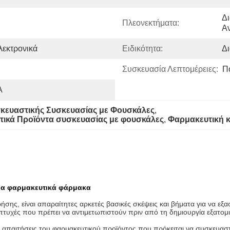
Δι
Πλεονεκτήματα:
Α
λεκτρονικά
Ειδικότητα:
Δ
Συσκευασία Λεπτομέρειες:
Π
Α
κευαστικής Συσκευασίας με Φουσκάλες
, 
ικά Προϊόντα συσκευασίας με φουσκάλες
, 
Φαρμακευτική κ
ια φαρμακευτικά φάρμακα
ης, είναι απαραίτητες αρκετές βασικές σκέψεις και βήματα για να εξ
 πτυχές που πρέπει να αντιμετωπιστούν πριν από τη δημιουργία εξατομ
κές απαιτήσεις του φαρμακευτικού προϊόντος που πρόκειται να συσκευα