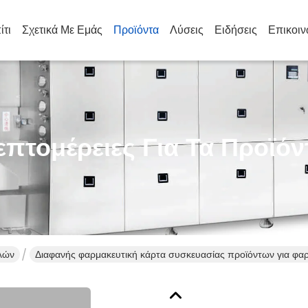
ίτι
Σχετικά Με Εμάς
Προϊόντα
Λύσεις
Ειδήσεις
Επικοιν
επτομέρειες Για Τα Προϊόν
λών
Διαφανής φαρμακευτική κάρτα συσκευασίας προϊόντων για φα