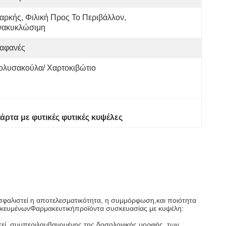
αρκής, Φιλική Προς Το Περιβάλλον, 
νακυκλώσιμη
ιαφανές
ολυσακούλα/ Χαρτοκιβώτιο
άρτα με φυτικές φυτικές κυψέλες
ασφαλιστεί η αποτελεσματικότητα, η συμμόρφωση,και ποιότητα
ικευμένων
Φαρμακευτική
προϊόντα συσκευασίας με κυψέλη:
στεί, συμπεριλαμβανομένης της δοσολογικής μορφής, των