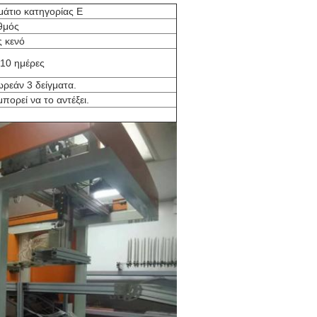
άτιο κατηγορίας Ε
θμός
ς κενό
10 ημέρες
ρεάν 3 δείγματα.
πορεί να το αντέξει.