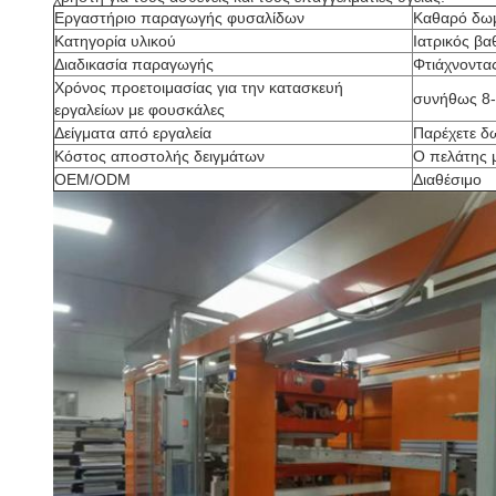
Εργαστήριο παραγωγής φυσαλίδων
Καθαρό δωμ
Κατηγορία υλικού
Ιατρικός βα
Διαδικασία παραγωγής
Φτιάχνοντα
Χρόνος προετοιμασίας για την κατασκευή
συνήθως 8-
εργαλείων με φουσκάλες
Δείγματα από εργαλεία
Παρέχετε δω
Κόστος αποστολής δειγμάτων
Ο πελάτης μ
OEM/ODM
Διαθέσιμο