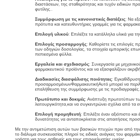
διαστάσεων, της σταθερότητας και τυχόν ειδικών π
φυτίλης..
Συμμόρφωση με τις κανονιστικές διατάξεις
: Να εξ
πρότυπα και κατευθυντήριες γραμμές για τις φαρμακ
Επιλογή υλικού
: Επιλέξτε τα κατάλληλα υλικά για τη
Επιλογές προσαρμογής
: Καθορίστε τις επιλογές 
των οδηγιών δοσολογίας, τα στοιχεία εμπορικής επων
πεπιεσμένα φύλλα.
Εργαλεία και σχεδιασμός
: Συνεργασία με μηχανικο
φαρμακευτικού προϊόντος και να εξασφαλίζουν ακριβή
Διαδικασίες διασφάλισης ποιότητας
: Εγκαθίδρυση
προσαρμοσμένων
Φαρμακευτική
Αυτό μπορεί να περιλ
επαλήθευση της συμμόρφωσης με τις προδιαγραφές.
Πρωτότυπο και δοκιμές
: Ανάπτυξη πρωτοτύπων τω
λειτουργικότητα,και να συγκεντρώνει σχόλια από τα 
Επιλογή προμηθευτή
: Επιλέξτε έναν αξιόπιστο κα
δυνατότητες να ανταποκρίνεται στις απαιτήσεις προ
Με την αντιμετώπιση αυτών των βασικών πτυχών πριν από τ
το διάλυμα συσκευασίας πληροί τις ειδικές ανάγκες του φαρμάκο
χρήστη για τους ασθενείς και τους επαγγελματίες υγείας.