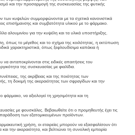
ασμό και την προσαρμογή της συσκευασίας της φυτικής
ών των κυψελών συμμορφώνονται με τα σχετικά κανονιστικά
εις επισήμανσης και συμβατότητα υλικού με το φάρμακο.
λα αλουμινίου για την κυψέλη και τα υλικά υποστήριξης.
η, όπως το μέγεθος και το σχήμα της κοιλότητας, η εκτύπωση
ιδικά χαρακτηριστικά, όπως ξεφλουδίσιμα καπάκια ή
 να ανταποκρίνονται στις ειδικές απαιτήσεις του
ργικότητα της συσκευασίας με φιαλίδια.
υνέπειας, της ακρίβειας και της ποιότητας των
γής, τη δοκιμή της ακεραιότητας των σφραγίδων και την
ο φάρμακο, να αξιολογεί τη χρησιμότητα και τη
ευασίες με φουσκάλες. Βεβαιωθείτε ότι ο προμηθευτής έχει τις
η παράδοση των εξατομικευμένων προϊόντων.
αρμακευτική χρήση, οι εταιρείες μπορούν να εξασφαλίσουν ότι
και την ακεραιότητα, και βελτιώνει τη συνολική εμπειρία