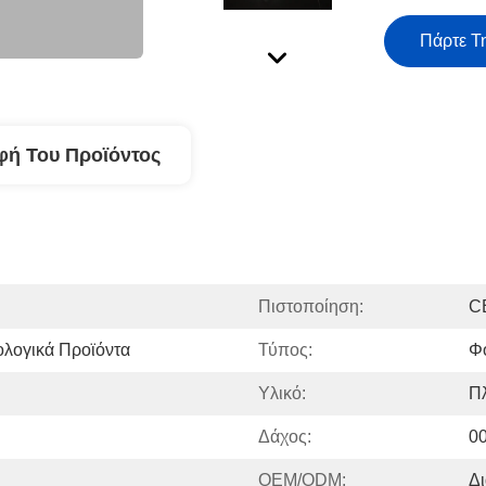
Πάρτε Τ
φή Του Προϊόντος
Πιστοποίηση:
C
ολογικά Προϊόντα
Τύπος:
Φ
Υλικό:
Πλ
Δάχος:
00
OEM/ODM:
Δι