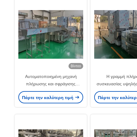
Βίντεο
Αυτοματοποιημένη μηχανή
Η γραμμή πλή
πλήρωσης και σφράγισης
συσκευασίας υψηλής
αποστειρωμένων συσκευών με
για διαλύματα πακλ
Πάρτε την καλύτερη τιμή
Πάρτε την καλύτερ
τεχνολογία κεραμικής αντλίας,
πλήρωση με άζω
χαμηλή ρήξη και υψηλής
καταγγελία 
ταχύτητας παραγωγή