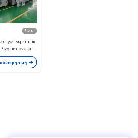
Βίντεο
ο υγρό γεμιστήρα
ουλίνη με σύντομο
ε υψηλή ακρίβεια
καλύτερη τιμή
 κατακόρυφο στυλ
 της συσκευής