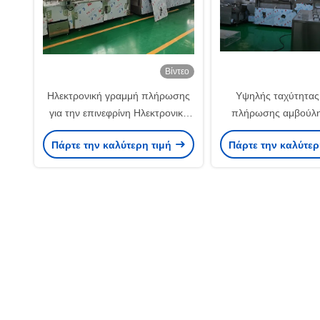
Βίντεο
Ηλεκτρονική γραμμή πλήρωσης
Υψηλής ταχύτητας
για την επινεφρίνη Ηλεκτρονική
πλήρωσης αμβούλης
γραμμή πλήρωσης για την
λύσσα παραγωγή εμ
Πάρτε την καλύτερη τιμή
Πάρτε την καλύτερ
επινεφρίνη
σήραγγα αποστείρωσ
GMP συμμορφο
αυτοματοποί