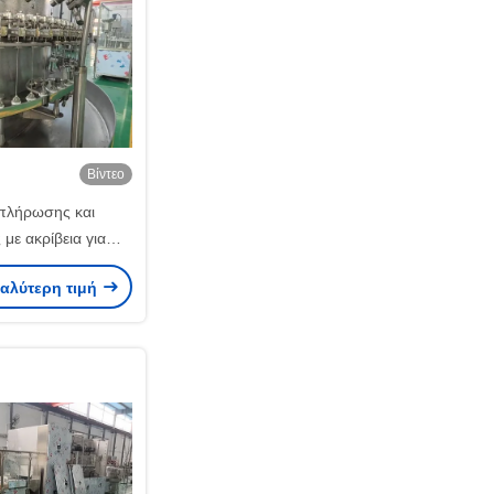
Βίντεο
πλήρωσης και
με ακρίβεια για
ένες πρωτεϊνικές
καλύτερη τιμή
λύσεις 600BPM
 συμμόρφωση με τις
ΒΔΠ