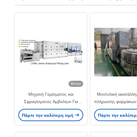
Βίντεο
Μηχανή Γεμίσματος και
Μοντυλική ακατάλλη
Σφραγίσματος Αμβολίων Για
πλήρωσης φαρμάκων γ
Ενέσιμα Εμβόλια Γρίπης Με
και βιολογικά πρ
Πάρτε την καλύτερη τιμή
Πάρτε την καλύτερ
Απομονωτή, Υψηλής
συμμόρφωση με το I
Αποδοτικότητας Γραμμή
γρήγορη αλλαγή Μο
Γεμίσματος
σχεδιασμού, ταχύτη