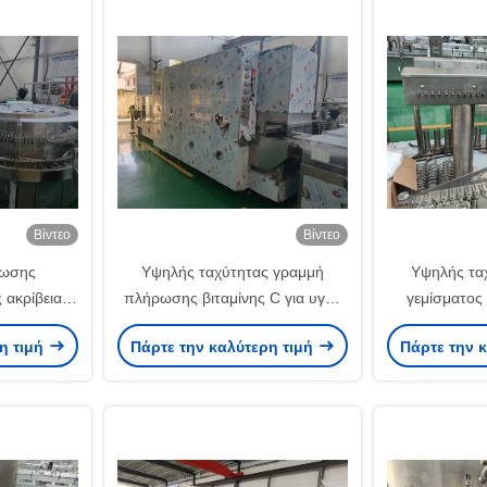
Βίντεο
Βίντεο
ρωσης
Υψηλής ταχύτητας γραμμή
Υψηλής τα
 ακρίβειας
πλήρωσης βιταμίνης C για υγρά
γεμίσματος
ιταξέλης,
διαλύματα με σύστημα LAF και
αντισώματα 
η τιμή
Πάρτε την καλύτερη τιμή
Πάρτε την 
το CE,
συμμόρφωση GMP
και συμμ
GMP
Βιομηχανικ
υψηλού επιπ
κ