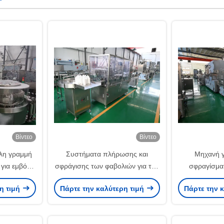
Βίντεο
Βίντεο
λη γραμμή
Συστήματα πλήρωσης και
Μηχανή γ
ια εμβόλια
σφράγισης των φαβολιών για την
σφραγίσμα
οϊόντα,
παραγωγή διαλύματος
υψηλής 
η τιμή
Πάρτε την καλύτερη τιμή
Πάρτε την 
SO 14644,
ιντερφερόνης, ρύπανση αζώτου
πιστοποίηση
ντυλικού
πριν και μετά τη γέμιση
99,9% για ο
τα 300bpm