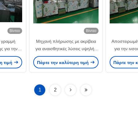
Βίντεο
Βίντεο
 γραμμή
Μηχανή πλήρωσης με ακρίβεια
Αποστειρωμέν
 για την
για αναισθητικές λύσεις υψηλής
για την ινσ
βολίου με
ταχύτητας Φαρμακευτική γραμμή
σχεδιασμό μ
η τιμή
Πάρτε την καλύτερη τιμή
Πάρτε την 
η φούρνο,
παραγωγής με υπερήχων
δοσολογίας,
ύμενη
περιστρεφόμενο πλυντήριο
πλήρωσης
ηση
1
2