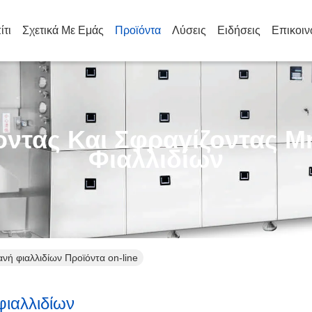
ίτι
Σχετικά Με Εμάς
Προϊόντα
Λύσεις
Ειδήσεις
Επικοιν
οντας Και Σφραγίζοντας 
Φιαλλιδίων
ανή φιαλλιδίων Προϊόντα on-line
φιαλλιδίων