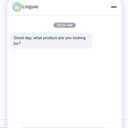
Lingyao
Γρήγορη επαφή
10:24 AM
Τηλεφώνημα
+86-181-18466171
Good day, what product are you looking 
for?
Ηλεκτρονικό ταχυδρομείο
sale2@szlysb.com.cn
Διεύθυνση
Οδός Zhujia αριθ. 115, πόλη Lujia,Kunshan,
επαρχία Jiangsu