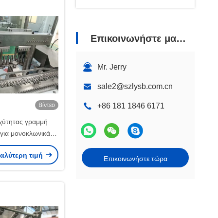
Επικοινωνήστε μαζί μας
Mr. Jerry
sale2@szlysb.com.cn
Βίντεο
+86 181 1846 6171
χύτητας γραμμή
 για μονοκλωνικά
με υψηλή ακρίβεια
καλύτερη τιμή
όρφωση με τις
Επικοινωνήστε τώρα
ές Προδιαγραφές,
έδου έξυπνο HMI
αι PLC