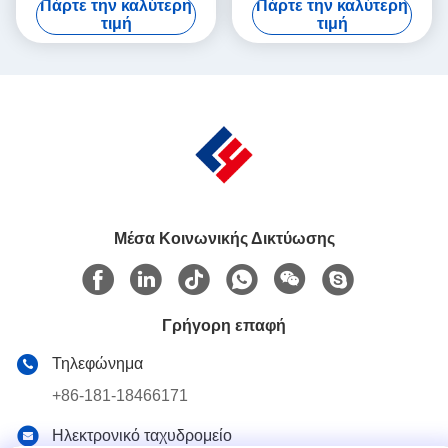
Πάρτε την καλύτερη
Πάρτε την καλύτερη
260) Συνεχή κίνηση
(LYWZH-200) Μεσαίας έως
τιμή
τιμή
δευτερογενούς συσκευασίας
υψηλής ταχύτητας
αυτοματισμού με
δευτερογενής
ολοκληρωμένη απόρριψη
αυτοματοποίηση
ελαττωμάτων για υψηλής
συσκευασίας με έξυπνη
απόδοσης γραμμές
απόρριψη ελαττωμάτων
φυσαλίδας
Μέσα Κοινωνικής Δικτύωσης
Γρήγορη επαφή
Τηλεφώνημα
+86-181-18466171
Ηλεκτρονικό ταχυδρομείο