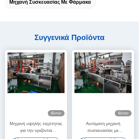
Μηχανή Συσκευασίας Με Φάρμακα
Συγγενικά Προϊόντα
Βίντεο
Βίντεο
Μηχανή υψηλής ταχύτητας
Αυτόματη μηχανή
για την οριζόντια
συσκευασίας με
αυτοματοποίηση (LYWZH-
ενσωμάτωση κυψελών