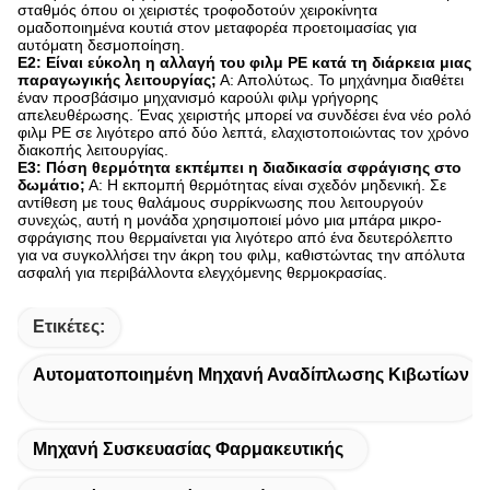
σταθμός όπου οι χειριστές τροφοδοτούν χειροκίνητα
ομαδοποιημένα κουτιά στον μεταφορέα προετοιμασίας για
αυτόματη δεσμοποίηση.
Ε2: Είναι εύκολη η αλλαγή του φιλμ PE κατά τη διάρκεια μιας
παραγωγικής λειτουργίας;
Α: Απολύτως. Το μηχάνημα διαθέτει
έναν προσβάσιμο μηχανισμό καρούλι φιλμ γρήγορης
απελευθέρωσης. Ένας χειριστής μπορεί να συνδέσει ένα νέο ρολό
φιλμ PE σε λιγότερο από δύο λεπτά, ελαχιστοποιώντας τον χρόνο
διακοπής λειτουργίας.
Ε3: Πόση θερμότητα εκπέμπει η διαδικασία σφράγισης στο
δωμάτιο;
Α: Η εκπομπή θερμότητας είναι σχεδόν μηδενική. Σε
αντίθεση με τους θαλάμους συρρίκνωσης που λειτουργούν
συνεχώς, αυτή η μονάδα χρησιμοποιεί μόνο μια μπάρα μικρο-
σφράγισης που θερμαίνεται για λιγότερο από ένα δευτερόλεπτο
για να συγκολλήσει την άκρη του φιλμ, καθιστώντας την απόλυτα
ασφαλή για περιβάλλοντα ελεγχόμενης θερμοκρασίας.
Ετικέτες:
Αυτοματοποιημένη Μηχανή Αναδίπλωσης Κιβωτίων
Μηχανή Συσκευασίας Φαρμακευτικής