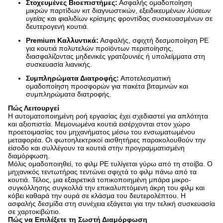
Στοχευμένες Βιοεπιστήμες:
Ασφαλής ομαδοποίηση
μικρών παρτίδων κιτ διαγνωστικών, εξειδικευμένων
λύσεων
υγείας
και φιαλιδίων κρίσιμης φροντίδας συσκευασμένων σε
δευτερογενή κουτιά.
Premium Καλλυντικά:
Ασφαλής, σφιχτή δεσμοποίηση PE
για κουτιά πολυτελών προϊόντων περιποίησης,
διασφαλίζοντας μηδενικές γρατζουνιές ή υπολείμματα στη
συσκευασία λιανικής.
Συμπληρώματα Διατροφής:
Αποτελεσματική
ομαδοποίηση προσφορών για πακέτα βιταμινών και
συμπληρώματα διατροφής.
Πώς Λειτουργεί
Η αυτοματοποιημένη ροή εργασίας έχει σχεδιαστεί για απλότητα
και αξιοπιστία. Μεμονωμένα κουτιά εισέρχονται στον χώρο
προετοιμασίας του μηχανήματος μέσω του ενσωματωμένου
μεταφορέα. Οι φωτοηλεκτρικοί αισθητήρες παρακολουθούν την
είσοδο και συλλέγουν τα κουτιά στην προγραμματισμένη
διαμόρφωση.
Μόλις ομαδοποιηθεί, το φιλμ PE τυλίγεται γύρω από τη στοίβα. Ο
μηχανικός τεντωτήρας τεντώνει σφιχτά το φιλμ πάνω από τα
κουτιά. Τέλος, μια εξαιρετικά τοπικοποιημένη μπάρα μικρο-
συγκόλλησης συγκολλά την επικαλυπτόμενη άκρη του φιλμ και
κόβει καθαρά την ουρά σε κλάσμα του δευτερολέπτου. Η
ασφαλής δεσμίδα στη συνέχεια εξάγεται για την τελική συσκευασία
σε χαρτοκιβώτιο.
Πώς να Επιλέξετε τη Σωστή Διαμόρφωση