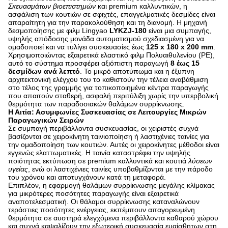
Σκευασμάτων βιοεπιστημών
και premium καλλυντικών, η
ασφάλιση των κουτιών σε σφιχτές, επαγγελματικές δεσμίδες είναι
απαραίτητη για την παρακολούθηση και τη διανομή. Η μηχανή
δεσμοποίησης με φιλμ Lingyao
LYKZJ-180
είναι μια συμπαγής,
υψηλής απόδοσης μονάδα αυτοματισμού σχεδιασμένη για να
ομαδοποιεί και να τυλίγει συσκευασίες έως
125 x 180 x 200 mm
.
Χρησιμοποιώντας εξαιρετικά ελαστικό φιλμ Πολυαιθυλενίου (PE),
αυτό το σύστημα προσφέρει αξιόπιστη παραγωγή
8 έως 15
δεσμίδων ανά λεπτό
. Το μικρό αποτύπωμα και η έξυπνη
αρχιτεκτονική ελέγχου του το καθιστούν την τέλεια αναβάθμιση
στο τέλος της γραμμής για τοπικοποιημένα κέντρα παραγωγής
που απαιτούν σταθερή, ασφαλή περιτύλιξη χωρίς την υπερβολική
θερμότητα των παραδοσιακών θαλάμων συρρίκνωσης.
Η Αιτία: Ασυμφωνίες Συσκευασίας σε Λειτουργίες Μικρών
Παραγωγικών Σειρών
Σε συμπαγή περιβάλλοντα συσκευασίας, οι χειριστές συχνά
βασίζονται σε χειροκίνητη ταινιοποίηση ή λαστιχένιες ταινίες για
την ομαδοποίηση των κουτιών. Αυτές οι χειροκίνητες μέθοδοι είναι
εγγενώς ελαττωματικές. Η ταινία καταστρέφει την υψηλής
ποιότητας εκτύπωση σε premium καλλυντικά και κουτιά
λύσεων
υγείας
, ενώ οι λαστιχένιες ταινίες υποβαθμίζονται με την πάροδο
του χρόνου και αποτυγχάνουν κατά τη μεταφορά.
Επιπλέον, η εφαρμογή θαλάμων συρρίκνωσης μεγάλης κλίμακας
για μικρότερες ποσότητες παραγωγής είναι εξαιρετικά
αναποτελεσματική. Οι θάλαμοι συρρίκνωσης καταναλώνουν
τεράστιες ποσότητες ενέργειας, εκπέμπουν απαγορευμένη
θερμότητα σε αυστηρά ελεγχόμενα περιβάλλοντα καθαρού χώρου
και συχνά καψαλίζουν την εξωτερική συσκευασία ευαίσθητων στη