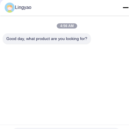
sale2@szlysb.com.cn
Lingyao
Διεύθυνση
Οδός Zhujia αριθ. 115, πόλη Lujia,Kunshan, επαρχία
4:56 AM
Jiangsu
Good day, what product are you looking for?
Πολιτική απορρήτου
|
Χάρτης ιστοσελίδας
Κίνα Καλή ποιότητα Μηχανή πλήρωσης φιαλιδίων Προμηθευτής.
2024-2026 Suzhou Lingyao Intelligent Equipment Co., Ltd. Όλα
τα δικαιώματα διατηρούνται.