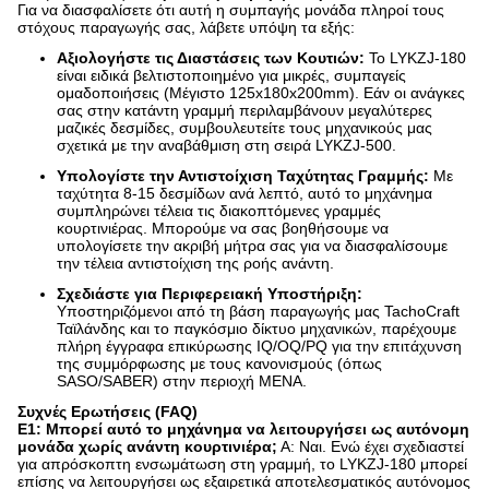
Για να διασφαλίσετε ότι αυτή η συμπαγής μονάδα πληροί τους
στόχους παραγωγής σας, λάβετε υπόψη τα εξής:
Αξιολογήστε τις Διαστάσεις των Κουτιών:
Το LYKZJ-180
είναι ειδικά βελτιστοποιημένο για μικρές, συμπαγείς
ομαδοποιήσεις (Μέγιστο 125x180x200mm). Εάν οι ανάγκες
σας στην κατάντη γραμμή περιλαμβάνουν μεγαλύτερες
μαζικές δεσμίδες, συμβουλευτείτε τους μηχανικούς μας
σχετικά με την αναβάθμιση στη σειρά LYKZJ-500.
Υπολογίστε την Αντιστοίχιση Ταχύτητας Γραμμής:
Με
ταχύτητα 8-15 δεσμίδων ανά λεπτό, αυτό το μηχάνημα
συμπληρώνει τέλεια τις διακοπτόμενες γραμμές
κουρτινιέρας. Μπορούμε να σας βοηθήσουμε να
υπολογίσετε την ακριβή μήτρα σας για να διασφαλίσουμε
την τέλεια αντιστοίχιση της ροής ανάντη.
Σχεδιάστε για Περιφερειακή Υποστήριξη:
Υποστηριζόμενοι από τη βάση παραγωγής μας TachoCraft
Ταϊλάνδης και το παγκόσμιο δίκτυο μηχανικών, παρέχουμε
πλήρη έγγραφα επικύρωσης IQ/OQ/PQ για την επιτάχυνση
της συμμόρφωσης με τους κανονισμούς (όπως
SASO/SABER) στην περιοχή MENA.
Συχνές Ερωτήσεις (FAQ)
Ε1: Μπορεί αυτό το μηχάνημα να λειτουργήσει ως αυτόνομη
μονάδα χωρίς ανάντη κουρτινιέρα;
Α: Ναι. Ενώ έχει σχεδιαστεί
για απρόσκοπτη ενσωμάτωση στη γραμμή, το LYKZJ-180 μπορεί
επίσης να λειτουργήσει ως εξαιρετικά αποτελεσματικός αυτόνομος