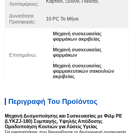
Καρτόνι, Ξύλινο, Παλέτες
Λεπτομέρειες:
Δυνατότητα
10 PC Το Μήνα
Προσφοράς:
Μηχανή συσκευασίας 
φαρμάκων ακριβείας
, 
Μηχανή συσκευασίας 
Επισημαίνω:
φαρμάκων
, 
Μηχανή συσκευασίας 
φαρμακευτικών σακουλιών 
ακριβείας
Περιγραφή Του Προϊόντος
Μηχανή Δεσμοποίησης και Συσκευασίας με Φιλμ PE
(LYKZJ-180) Συμπαγής, Υψηλής Απόδοσης
Ομαδοποίηση Κουτιών για Λύσεις Υγείας
Για εγκαταστάσεις που διαχειρίζονται τη δευτερογενή συσκευασία