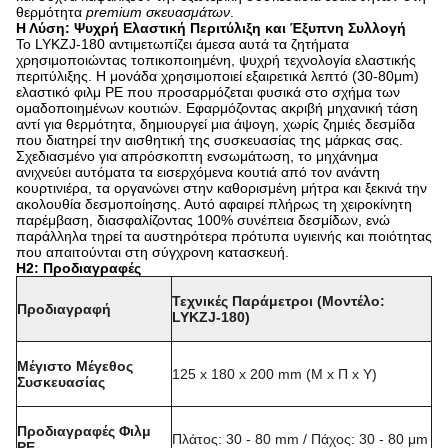
θερμότητα
premium σκευασμάτων
.
Η Λύση: Ψυχρή Ελαστική Περιτύλιξη και Έξυπνη Συλλογή
Το LYKZJ-180 αντιμετωπίζει άμεσα αυτά τα ζητήματα
χρησιμοποιώντας τοπικοποιημένη, ψυχρή τεχνολογία ελαστικής
περιτύλιξης. Η μονάδα χρησιμοποιεί εξαιρετικά λεπτό (30-80μm)
ελαστικό φιλμ PE που προσαρμόζεται φυσικά στο σχήμα των
ομαδοποιημένων κουτιών. Εφαρμόζοντας ακριβή μηχανική τάση
αντί για θερμότητα, δημιουργεί μια άψογη, χωρίς ζημιές δεσμίδα
που διατηρεί την αισθητική της συσκευασίας της μάρκας σας.
Σχεδιασμένο για απρόσκοπτη ενσωμάτωση, το μηχάνημα
ανιχνεύει αυτόματα τα εισερχόμενα κουτιά από τον ανάντη
κουρτινιέρα, τα οργανώνει στην καθορισμένη μήτρα και ξεκινά την
ακολουθία δεσμοποίησης. Αυτό αφαιρεί πλήρως τη χειροκίνητη
παρέμβαση, διασφαλίζοντας 100% συνέπεια δεσμίδων, ενώ
παράλληλα τηρεί τα αυστηρότερα πρότυπα υγιεινής και ποιότητας
που απαιτούνται στη σύγχρονη κατασκευή.
H2: Προδιαγραφές
Τεχνικές Παράμετροι (Μοντέλο:
Προδιαγραφή
LYKZJ-180)
Μέγιστο Μέγεθος
125 x 180 x 200 mm (Μ x Π x Υ)
Συσκευασίας
Προδιαγραφές Φιλμ
Πλάτος: 30 - 80 mm / Πάχος: 30 - 80 μm
PE