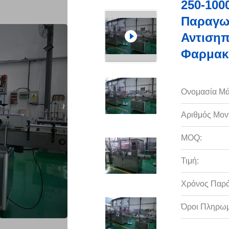
250-100
Παραγω
Αντισηπ
Φαρμακ
Ονομασία Μά
Αριθμός Μον
MOQ:
Τιμή:
Χρόνος Παρ
Όροι Πληρωμ