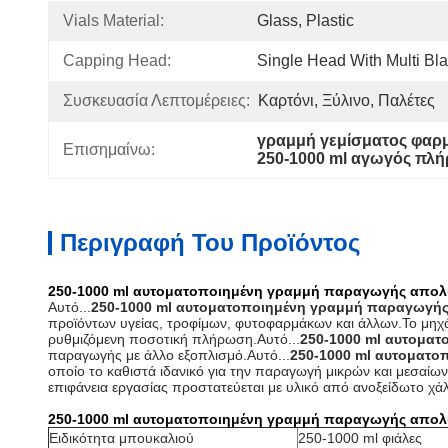
Vials Material:
Glass, Plastic
Capping Head:
Single Head With Multi Bl
Συσκευασία Λεπτομέρειες:
Καρτόνι, Ξύλινο, Παλέτες
γραμμή γεμίσματος φαρ
Επισημαίνω:
250-1000 ml αγωγός πλ
Περιγραφή Του Προϊόντος
250-1000 ml αυτοματοποιημένη γραμμή παραγωγής απολ
Αυτό...
250-1000 ml αυτοματοποιημένη γραμμή παραγωγή
προϊόντων υγείας, τροφίμων, φυτοφαρμάκων και άλλων.Το μηχάν
ρυθμιζόμενη ποσοτική πλήρωση.
Αυτό...
250-1000 ml αυτομα
παραγωγής με άλλο εξοπλισμό.
Αυτό...
250-1000 ml αυτοματ
οποίο το καθιστά ιδανικό για την παραγωγή μικρών και μεσαίω
επιφάνεια εργασίας προστατεύεται με υλικό από ανοξείδωτο χά
250-1000 ml αυτοματοποιημένη γραμμή παραγωγής απο
Ειδικότητα μπουκαλιού
250-1000 ml φιάλες