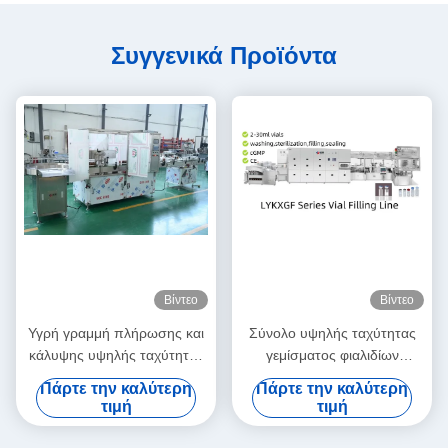
Συγγενικά Προϊόντα
Βίντεο
Βίντεο
Υγρή γραμμή πλήρωσης και
Σύνολο υψηλής ταχύτητας
κάλυψης υψηλής ταχύτητας
γεμίσματος φιαλιδίων
για σπρέι και αιθέρια έλαια
εμβολίων και κλείστρων
Πάρτε την καλύτερη
Πάρτε την καλύτερη
(10-50ml)Precision Servo-
cGMP Τυπική συμμόρφωση
τιμή
τιμή
Peristaltic Dosing and Zero-
αυτοματισμού για mRNA &
Cross-Cotamination
βιολογικά