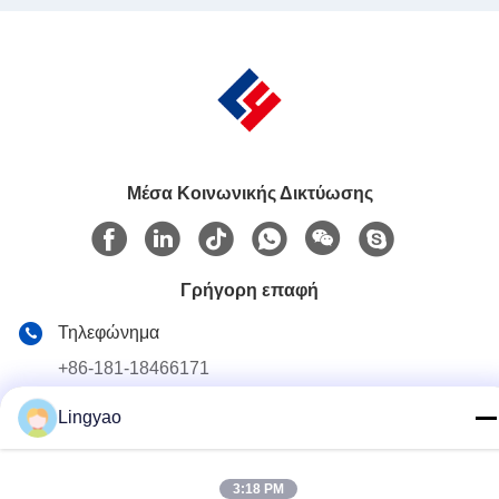
Architecture for Botanical
Extracts
Μέσα Κοινωνικής Δικτύωσης
Γρήγορη επαφή
Τηλεφώνημα
+86-181-18466171
Ηλεκτρονικό ταχυδρομείο
Lingyao
sale2@szlysb.com.cn
Διεύθυνση
3:18 PM