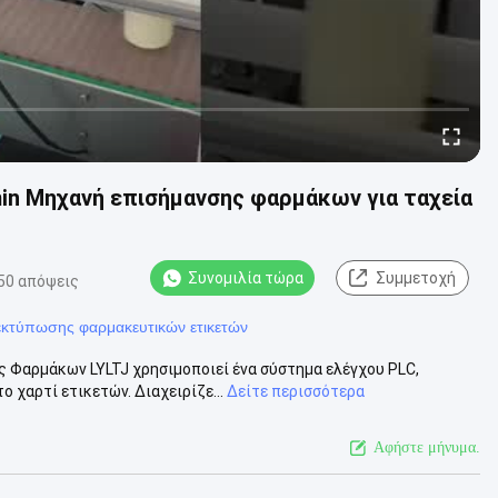
in Μηχανή επισήμανσης φαρμάκων για ταχεία
Συνομιλία τώρα
Συμμετοχή
50 απόψεις
εκτύπωσης φαρμακευτικών ετικετών
 Φαρμάκων LYLTJ χρησιμοποιεί ένα σύστημα ελέγχου PLC,
χαρτί ετικετών. Διαχειρίζε...
Δείτε περισσότερα
Αφήστε μήνυμα.