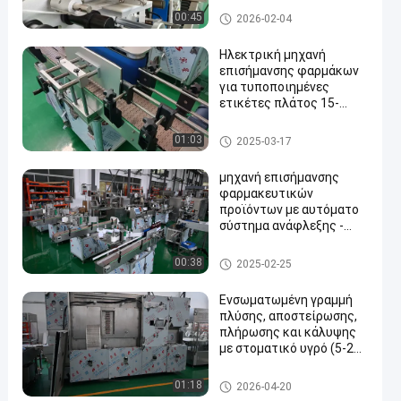
διάμετρο μπουκάλας 30-
Μηχανή επισήμανσης μπουκα
00:45
2026-02-04
200 mm
λιών
Ηλεκτρική μηχανή
επισήμανσης φαρμάκων
για τυποποιημένες
ετικέτες πλάτος 15-
100mm ύψος και μήκος
20-100mm
Μηχανή επισήμανσης μπουκα
01:03
2025-03-17
λιών
μηχανή επισήμανσης
φαρμακευτικών
προϊόντων με αυτόματο
σύστημα ανάφλεξης -
ταχύτητα επισήμανσης
20 έως 50 μέτρα ανά
Μηχανή επισήμανσης μπουκα
00:38
2025-02-25
λεπτό
λιών
Ενσωματωμένη γραμμή
πλύσης, αποστείρωσης,
πλήρωσης και κάλυψης
με στοματικό υγρό (5-25
ml) Ασπτική
αυτοματοποίηση υψηλής
Μηχανή πλήρωσης φιαλιδίω
01:18
2026-04-20
χωρητικότητας με
ν