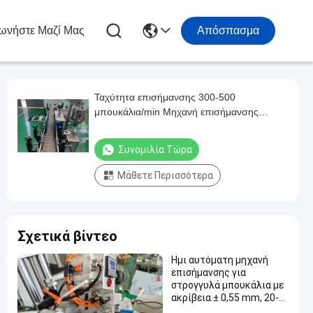
ωνήστε Μαζί Μας
Απόσπασμα
Ταχύτητα επισήμανσης 300-500
μπουκάλια/min Μηχανή επισήμανσης
φαρμάκων για ταχεία διαδικασία
επισήμανσης
Συνομιλία Τώρα
Μάθετε Περισσότερα
Σχετικά βίντεο
Ημι αυτόματη μηχανή
επισήμανσης για
στρογγυλά μπουκάλια με
ακρίβεια ± 0,55 mm, 20-
40 μπουκάλια/min και