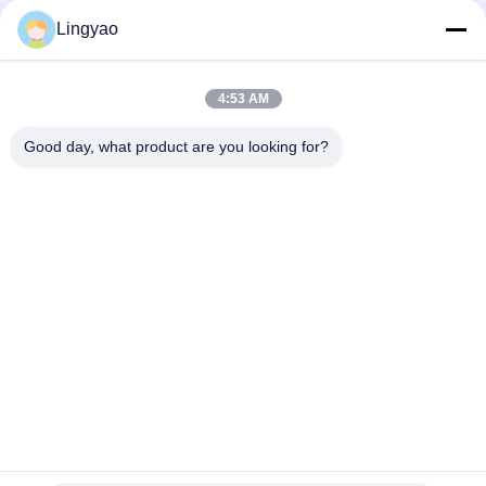
Μέσα Κοινωνικής Δικτύωσης
Lingyao
4:53 AM
Γρήγορη επαφή
Good day, what product are you looking for?
Τηλεφώνημα
+86-181-18466171
Ηλεκτρονικό ταχυδρομείο
sale2@szlysb.com.cn
Διεύθυνση
Οδός Zhujia αριθ. 115, πόλη Lujia,Kunshan, επαρχία
Jiangsu
Πολιτική απορρήτου
|
Χάρτης ιστοσελίδας
Κίνα Καλή ποιότητα Μηχανή πλήρωσης φιαλιδίων Προμηθευτής.