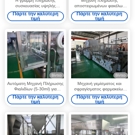
Η γραμμή πλήρωσης
Μηχανή πλήρωσης
συσκευασίας υψηλής
αποστειρωμένων φακέλων
ακρίβειας για διαλύματα
για εμβόλια υψηλής ιξώδους
Πάρτε την καλύτερη
Πάρτε την καλύτερη
πακλιταξέλης, πλήρωση με
και βιολογικά προϊόντα,
τιμή
τιμή
άζωτο CE, καταγγελία GMP
συμμόρφωση GMP ISO 5
Cleanroom
Βίντεο
Βίντεο
Αυτόματη Μηχανή Πλήρωσης
Μηχανή γεμίσματος και
Φιαλιδίων (5-30ml) για
σφραγίσματος φαρμακείων
Διαλύματα CRISPR-Cas9
υψηλής ταχύτητας με
Πάρτε την καλύτερη
Πάρτε την καλύτερη
Υψηλής Ακρίβειας Διαχείριση
πιστοποίηση GMP με
τιμή
τιμή
Υγρών για Γονιδιακές
ακρίβεια 99,9% για ορμονικά
Θεραπείες και Προηγμένες
διαλύματα
Συνθέσεις Επιστημών Ζωής