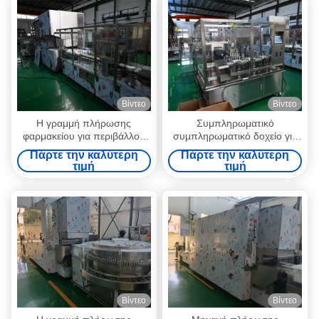
Βίντεο
Βίντεο
Η γραμμή πλήρωσης
Συμπληρωματικό
φαρμακείου για περιβάλλον
συμπληρωματικό δοχείο για
υψηλής θερμοκρασίας
την κλινική παραγωγή
Πάρτε την καλύτερη
Πάρτε την καλύτερη
συμμορφώνεται με το FDA
22000BPH CE certi GMP
τιμή
τιμή
και έχει χωρητικότητα
standard με σύστημα ISO
26.000BPH
Class A LAF
Βίντεο
Βίντεο