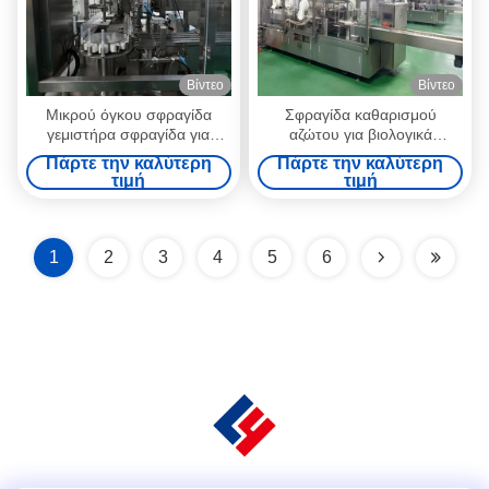
Βίντεο
Βίντεο
Μικρού όγκου σφραγίδα
Σφραγίδα καθαρισμού
γεμιστήρα σφραγίδα για
αζώτου για βιολογικά
υψηλού κόστους ορμόνες με
προϊόντα ευαίσθητα στο
Πάρτε την καλύτερη
Πάρτε την καλύτερη
υπερηχητικό πλυντήριο και
οξυγόνο 1-10 ml, υψηλής
τιμή
τιμή
ξηρό θέρμανση φούρνο,
χωρητικότητας με
cGMP συμμόρφωση ISO
απομονωτή και γάντια από
πιστοποιητικό
νιτρικό καουτσούκ
1
2
3
4
5
6