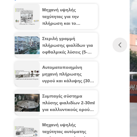
Μηχανή υψηλής
ταχύτητας για την
πλήρωση και το
κάλυμμα των σταγόνων
των ματιών Οφθαλμική
Στεριλή γραμμή
αυτοματοποίηση
πλήρωσης φιαλίδων για
μηδενικής ρύπανσης με
οφθαλμικές λύσεις (5-
ακρίβεια ανθεκτική στο
30ml)
κλίμα (150-300 BPM)
Αυτοματοποιημένη
μηχανή πλήρωσης
υγρού και κάλυψης (30-
500 ml) Ακριβής
δοσολογία και
Συμπαγές σύστημα
αυτοματοποίηση
πλύσης φιαλιδίων 2-30ml
προσαρμογής στο κλίμα
για καλλυντικούς ορούς
για προηγμένες λύσεις
& φαρμακευτική
υγειονομικής
επεξεργασία
Μηχανή υψηλής
περίθαλψης
ταχύτητας αυτόματης