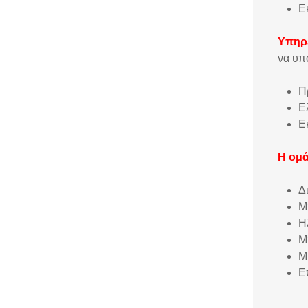
Ε
Υπηρ
να υπ
Π
Ε
Ε
Η ομά
Δ
Μ
Η
Μ
Μ
Ε