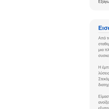
Εξαγω
Εισ
Από τό
σταθε
μια π
συσκε
Η έμπ
λύσει
Στεκό
διατηρ
Είμασ
ανοίξ
εξυπη