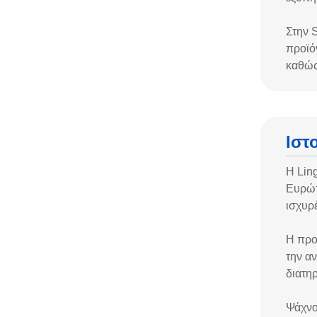
Στην S
προϊό
καθώς
Ιστ
Η Ling
Ευρώπη
ισχυρ
Η προ
την α
διατη
Ψάχνο