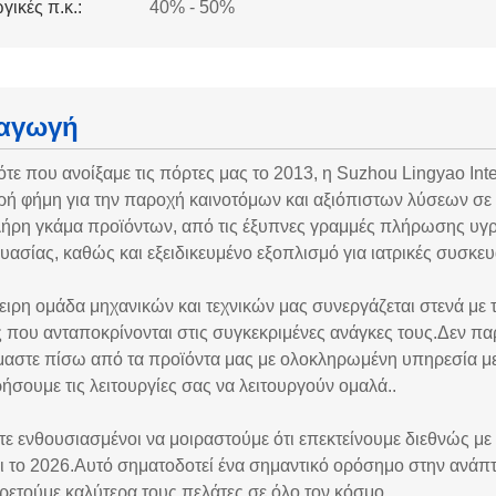
γικές π.κ.:
40% - 50%
αγωγή
τε που ανοίξαμε τις πόρτες μας το 2013, η Suzhou Lingyao Intel
ρή φήμη για την παροχή καινοτόμων και αξιόπιστων λύσεων σε
λήρη γκάμα προϊόντων, από τις έξυπνες γραμμές πλήρωσης υ
υασίας, καθώς και εξειδικευμένο εξοπλισμό για ιατρικές συσκε
ειρη ομάδα μηχανικών και τεχνικών μας συνεργάζεται στενά με
ς που ανταποκρίνονται στις συγκεκριμένες ανάγκες τους.Δεν π
μαστε πίσω από τα προϊόντα μας με ολοκληρωμένη υπηρεσία μετ
ήσουμε τις λειτουργίες σας να λειτουργούν ομαλά..
τε ενθουσιασμένοι να μοιραστούμε ότι επεκτείνουμε διεθνώς μ
ει το 2026.Αυτό σηματοδοτεί ένα σημαντικό ορόσημο στην ανάπ
ρετούμε καλύτερα τους πελάτες σε όλο τον κόσμο..