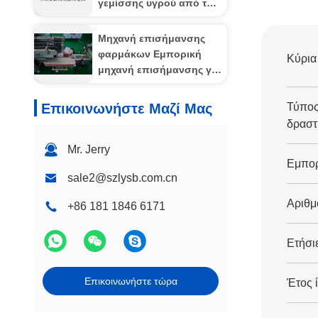
γεμίσσης υγρού από το
στόμα (5-25 ml) 24-
Σφουγγαριού ακριβής
Μηχανή επισήμανσης
αυτοματισμός για
φαρμάκων Εμπορική
Κύρια
σιρόπια και προηγμένες
μηχανή επισήμανσης για
λύσεις υγειονομικής
φιαλίδια διαφόρων
περίθαλψης
μεγεθών, φιαλίδια
Επικοινωνήστε Μαζί Μας
Τύπος
δραστ
Mr. Jerry
Εμπορ
sale2@szlysb.com.cn
Αριθμ
+86 181 1846 6171
Ετήσι
Επικοινωνήστε τώρα
Έτος 