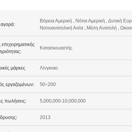
Βόρεια Αμερική , Νότια Αμερική , Δυτική Ευ
 αγορά:
Νοτιοανατολική Ασία , Μέση Ανατολή , Ωκεαν
 επιχειρηματικής
Κατασκευαστής
ηριότητας:
ικές μάρκες
Λίνγκιαο
ός εργαζομένων:
50~200
ες πωλήσεις:
5,000,000-10,000,000
ίδρυσης:
2013