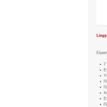
Lingy
Είμασ
7
Ε
Υ
Π
Π
Α
Ε
Π