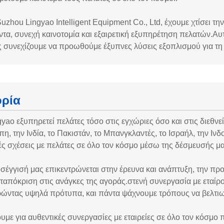
uzhou Lingyao Intelligent Equipment Co., Ltd, έχουμε χτίσει τη
ντα, συνεχή καινοτομία και εξαιρετική εξυπηρέτηση πελατών.Αυ
 συνεχίζουμε να προωθούμε έξυπνες λύσεις εξοπλισμού για τη 
ορία
yao εξυπηρετεί πελάτες τόσο στις εγχώριες όσο και στις διεθνε
, την Ινδία, το Πακιστάν, το Μπανγκλαντές, το Ισραήλ, την Ινδ
ές σχέσεις με πελάτες σε όλο τον κόσμο μέσω της δέσμευσής μας
σέγγισή μας επικεντρώνεται στην έρευνα και ανάπτυξη, την πρ
νταπόκριση στις ανάγκες της αγοράς.στενή συνεργασία με εταίρ
ρώντας υψηλά πρότυπα, και πάντα ψάχνουμε τρόπους να βελτι
υμε για αυθεντικές συνεργασίες με εταιρείες σε όλο τον κόσμο