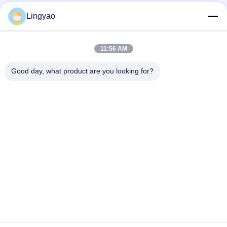
Μέσα Κοινωνικής Δικτύωσης
Lingyao
11:56 AM
Γρήγορη επαφή
Good day, what product are you looking for?
Τηλεφώνημα
+86-181-18466171
Ηλεκτρονικό ταχυδρομείο
sale2@szlysb.com.cn
Διεύθυνση
Οδός Zhujia αριθ. 115, πόλη Lujia,Kunshan, επαρχία
Jiangsu
Πολιτική απορρήτου
|
Χάρτης ιστοσελίδας
Κίνα Καλή ποιότητα Μηχανή πλήρωσης φιαλιδίων Προμηθευτής.