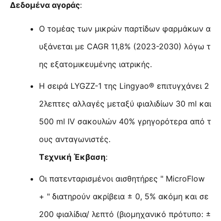
Δεδομένα αγοράς
:
Ο τομέας των μικρών παρτίδων φαρμάκων α
υξάνεται με CAGR 11,8% (2023-2030) λόγω τ
ης εξατομικευμένης ιατρικής.
Η σειρά LYGZZ-1 της Lingyao® επιτυγχάνει 2
2λεπτες αλλαγές μεταξύ φιαλιδίων 30 ml και
500 ml IV σακουλών 40% γρηγορότερα από τ
ους ανταγωνιστές.
Τεχνική Έκβαση
:
Οι πατενταρισμένοι αισθητήρες " MicroFlow
+ " διατηρούν ακρίβεια ± 0, 5% ακόμη και σε
200 φιαλίδια/ λεπτό (βιομηχανικό πρότυπο: ±