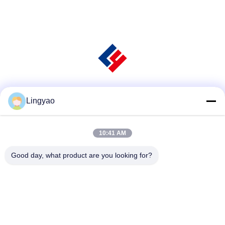
Μέσα Κοινωνικής Δικτύωσης
Lingyao
10:41 AM
Γρήγορη επαφή
Good day, what product are you looking for?
Τηλεφώνημα
+86-181-18466171
Ηλεκτρονικό ταχυδρομείο
sale2@szlysb.com.cn