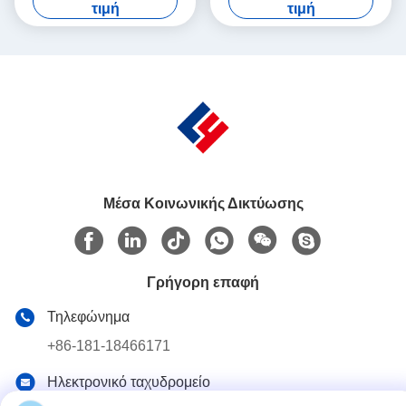
κολλαγόνου, γραμμή
οξυγόνο 1-10 ml, υψηλής
τιμή
τιμή
πλήρωσης υψηλής
χωρητικότητας με
ταχύτητας για φαρμακεία 1-
απομονωτή και γάντια από
20 ml, συμμόρφωση με τις
νιτρικό καουτσούκ
ΓΚΠ
Μέσα Κοινωνικής Δικτύωσης
Γρήγορη επαφή
Τηλεφώνημα
+86-181-18466171
Ηλεκτρονικό ταχυδρομείο