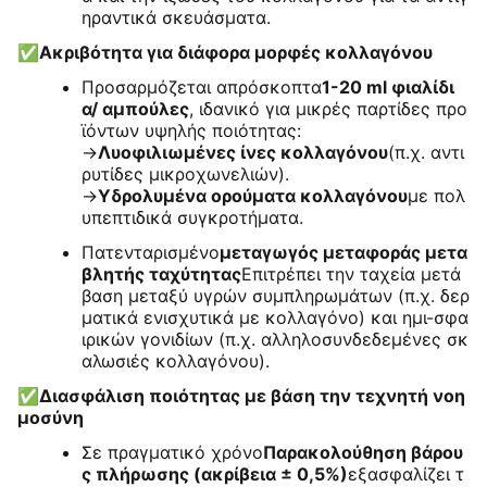
ηραντικά σκευάσματα.
✅
Ακριβότητα για διάφορα μορφές κολλαγόνου
Προσαρμόζεται απρόσκοπτα
1-20 ml φιαλίδι
α/ αμπούλες
, ιδανικό για μικρές παρτίδες προ
ϊόντων υψηλής ποιότητας:
→
Λυοφιλιωμένες ίνες κολλαγόνου
(π.χ. αντι
ρυτίδες μικροχωνελιών).
→
Υδρολυμένα ορούματα κολλαγόνου
με πολ
υπεπτιδικά συγκροτήματα.
Πατενταρισμένο
μεταγωγός μεταφοράς μετα
βλητής ταχύτητας
Επιτρέπει την ταχεία μετά
βαση μεταξύ υγρών συμπληρωμάτων (π.χ. δερ
ματικά ενισχυτικά με κολλαγόνο) και ημι-σφα
ιρικών γονιδίων (π.χ. αλληλοσυνδεδεμένες σκ
αλωσιές κολλαγόνου).
✅
Διασφάλιση ποιότητας με βάση την τεχνητή νοη
μοσύνη
Σε πραγματικό χρόνο
Παρακολούθηση βάρου
ς πλήρωσης (ακρίβεια ± 0,5%)
εξασφαλίζει τ