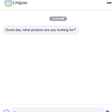
sale2@szlysb.com.cn
Lingyao
Διεύθυνση
Οδός Zhujia αριθ. 115, πόλη Lujia,Kunshan, επαρχία
5:10 AM
Jiangsu
Good day, what product are you looking for?
Πολιτική απορρήτου
|
Χάρτης ιστοσελίδας
Κίνα Καλή ποιότητα Μηχανή πλήρωσης φιαλιδίων Προμηθευτής.
2024-2026 Suzhou Lingyao Intelligent Equipment Co., Ltd. Όλα
τα δικαιώματα διατηρούνται.