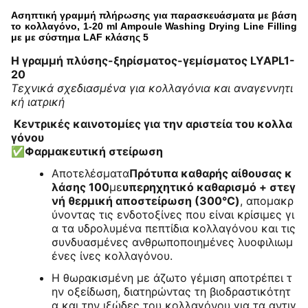
Ασηπτική γραμμή πλήρωσης για παρασκευάσματα με βάση
το κολλαγόνο, 1-20 ml Ampoule Washing Drying Line Filling
με με σύστημα LAF κλάσης 5
Η γραμμή πλύσης-ξηρίσματος-γεμίσματος LYAPL1-
20
Τεχνικά σχεδιασμένα για κολλαγόνια και αναγεννητι
κή ιατρική
️ Κεντρικές καινοτομίες για την αριστεία του κολλα
γόνου
✅
Φαρμακευτική στείρωση
Αποτελέσματα
Πρότυπα καθαρής αίθουσας κ
λάσης 100
με
υπερηχητικό καθαρισμό + στεγ
νή θερμική αποστείρωση (300°C)
, απομακρ
ύνοντας τις ενδοτοξίνες που είναι κρίσιμες γι
α τα υδρολυμένα πεπτίδια κολλαγόνου και τις
συνδυασμένες ανθρωποποιημένες λυοφιλιωμ
ένες ίνες κολλαγόνου.
Η θωρακισμένη με άζωτο γέμιση αποτρέπει τ
ην οξείδωση, διατηρώντας τη βιοδραστικότητ
α και την ιξώδες του κολλαγόνου για τα αντιγ