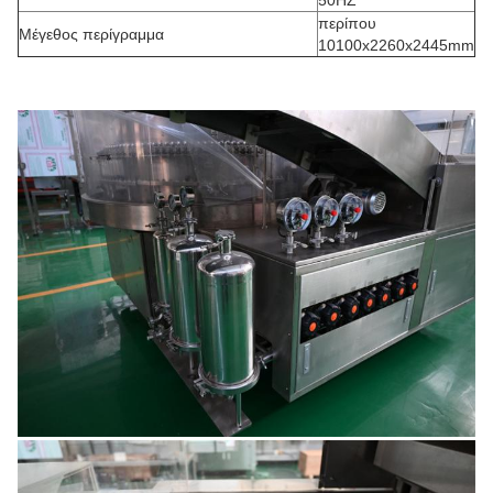
50HZ
περίπου
Μέγεθος περίγραμμα
10100x2260x2445mm