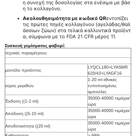
η συνοχή της δοσολογίας στα ενέσιμα με βάσ
η το κολλαγόνο.
Ακολουθησιμότητα με κωδικό QR
εντοπίζει
τις πρώτες πηγές κολλαγόνου (αγελάδας/θαλ
άσσιων ζώων) στα τελικά καλλυντικά προϊόντ
α, σύμφωνα με το FDA 21 CFR μέρος 11.
Συσκευή γεμίσματος φαβορί:
τεχνικές παραμέτρους
LYQCL180+LYASMR
μοντέλο προϊόντος
620/43+LYAGF16
1-20 ml εθνικές
εύρος μεγεθών
τυποποιημένες
αμπούλες
35000-40000 τεμάχια/
Έκδοση ((1-2 ml)
ώρα
35000-40000 τεμάχια/
Απόδοση ((5-10 ml)
ώρα
35000-40000 τεμάχια/
Αποδοτικότητα ((20 ml)
ώρα
Καθαρότητα
> 99%