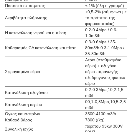
Ποσοστό σπάσματος
≤ 1% (όλη η γραμμή)
±0,5-2% (σύμφωνα με
Ακριβότητα πλήρωσης
το πρότυπο της
φαρμακοποιίας)
0.2-0.4Mpa / 0.6-
Η κατανάλωση νερού και η πίεση
1.0m3/h
0.3-0.6Mpa / 35-
Καθαρισμός CA κατανάλωση και πίεση
80m3/h 0.3-1.0Mpa /
35-80m3/h
Αέριο (σταθμισμένο
αέριο) + οξυγόνο,
Σφραγισμένο αέριο
αέριο παραγωγής
οξυδρογόνου, φυσικό
αέριο
0.2-0.3Mpa,10,2-1,5
Κατανάλωση οξυγόνου
m3/h
00,1-0,3Mpa,10,5-2,5
Κατανάλωση αερίου
m3/h
Όγκος καυσαερίων
3500-4100 m3/h
Καθαρό βάρος
7800 ((kg)
περίπου 93kw 380V
Συνολική ισχύς