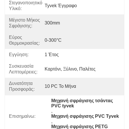
Στεγανοποιητικό
Tyvek Έγγραφο
Υλικό:
Μέγιστο Μήκος
300mm
Σφράγισης:
Εύρος
0-300°C
Θερμοκρασίας:
Εγγύηση:
1 Έτος
Συσκευασία
Καρτόνι, Ξύλινο, Παλέτες
Λεπτομέρειες:
Δυνατότητα
10 PC Το Μήνα
Προσφοράς:
Μηχανή σφράγισης τσάντας 
PVC tyvek
, 
Επισημαίνω:
Μηχανή σφράγισης PVC Tyvek
, 
Μηχανή σφράγισης PETG 