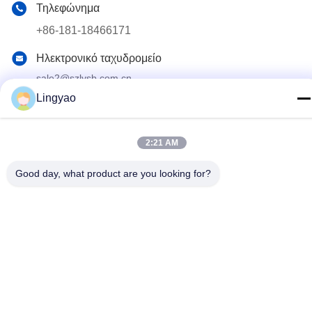
Τηλεφώνημα
+86-181-18466171
Ηλεκτρονικό ταχυδρομείο
sale2@szlysb.com.cn
Lingyao
Διεύθυνση
Οδός Zhujia αριθ. 115, πόλη Lujia,Kunshan, επαρχία
Jiangsu
2:21 AM
Good day, what product are you looking for?
Πολιτική απορρήτου
|
Χάρτης ιστοσελίδας
Κίνα Καλή ποιότητα Μηχανή πλήρωσης φιαλιδίων Προμηθευτής.
2024-2026 Suzhou Lingyao Intelligent Equipment Co., Ltd. Όλα
τα δικαιώματα διατηρούνται.