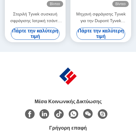
Βίντεο
Βίντεο
Στεριλή Tyvek συσκευή
Μηχανή σφράγισης Tyvek
σφράγισης Ιατρική τσάντα
για την Dupont Tyvek
Σφράγιση συσκευασία PETG
Σφράγιση με ιατρικά πακέτα
Πάρτε την καλύτερη
Πάρτε την καλύτερη
με φυσαλίδες
τιμή
τιμή
Μέσα Κοινωνικής Δικτύωσης
Γρήγορη επαφή