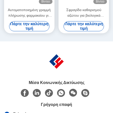
Βίντεο
Βίντεο
Αυτοματοποιημένη γραμμή
Σφραγίδα καθαρισμού
πλήρωσης φαρμακείου για
αζώτου για βιολογικά
διάλυμα αναγεννητή
προϊόντα ευαίσθητα στο
Πάρτε την καλύτερη
Πάρτε την καλύτερη
κολλαγόνου, γραμμή
οξυγόνο 1-10 ml, υψηλής
τιμή
τιμή
πλήρωσης υψηλής
χωρητικότητας με
ταχύτητας για φαρμακεία 1-
απομονωτή και γάντια από
20 ml, συμμόρφωση με τις
νιτρικό καουτσούκ
ΓΚΠ
Μέσα Κοινωνικής Δικτύωσης
Γρήγορη επαφή