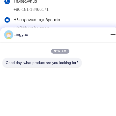
Τηλεφώνημα
+86-181-18466171
Ηλεκτρονικό ταχυδρομείο
sale2@szlysb.com.cn
Lingyao
Διεύθυνση
Οδός Zhujia αριθ. 115, πόλη Lujia,Kunshan, επαρχία
Jiangsu
9:32 AM
Good day, what product are you looking for?
Πολιτική απορρήτου
|
Χάρτης ιστοσελίδας
Κίνα Καλή ποιότητα Μηχανή πλήρωσης φιαλιδίων Προμηθευτής.
2024-2026 Suzhou Lingyao Intelligent Equipment Co., Ltd. Όλα
τα δικαιώματα διατηρούνται.