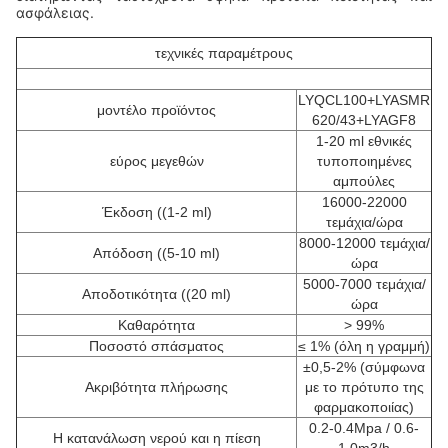
ασφάλειας.
τεχνικές παραμέτρους
LYQCL100+LYASMR
μοντέλο προϊόντος
620/43+LYAGF8
1-20 ml εθνικές
εύρος μεγεθών
τυποποιημένες
αμπούλες
16000-22000
Έκδοση ((1-2 ml)
τεμάχια/ώρα
8000-12000 τεμάχια/
Απόδοση ((5-10 ml)
ώρα
5000-7000 τεμάχια/
Αποδοτικότητα ((20 ml)
ώρα
Καθαρότητα
> 99%
Ποσοστό σπάσματος
≤ 1% (όλη η γραμμή)
±0,5-2% (σύμφωνα
Ακριβότητα πλήρωσης
με το πρότυπο της
φαρμακοποιίας)
0.2-0.4Mpa / 0.6-
Η κατανάλωση νερού και η πίεση