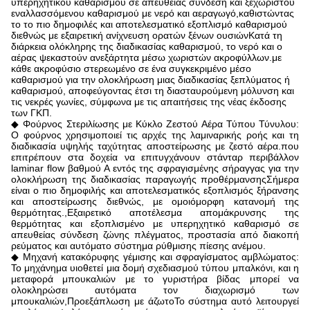
υπερηχητικού καθαρισμού σε απευθείας σύνδεση και ξεχωριστού
εναλλασσόμενου καθαρισμού με νερό και αεραγωγό,καθιστώντας
το το πιο δημοφιλές και αποτελεσματικό εξοπλισμό καθαρισμού
διεθνώς με εξαιρετική ανίχνευση ορατών ξένων ουσιώνΚατά τη
διάρκεια ολόκληρης της διαδικασίας καθαρισμού, το νερό και ο
αέρας ψεκαστούν ανεξάρτητα μέσω χωριστών ακροφύλλων.με
κάθε ακροφύσιο στερεωμένο σε ένα συγκεκριμένο μέσο
καθαρισμού για την ολοκλήρωση μιας διαδικασίας ξεπλύματος ή
καθαρισμού, αποφεύγοντας έτσι τη διασταυρούμενη μόλυνση και
τις νεκρές γωνίες, σύμφωνα με τις απαιτήσεις της νέας έκδοσης
των ΓΚΠ.
◆ Φούρνος Στεριλίωσης με Κύκλο Ζεστού Αέρα Τύπου Τύνυλου:
Ο φούρνος χρησιμοποιεί τις αρχές της λαμιναρικής ροής και τη
διαδικασία υψηλής ταχύτητας αποστείρωσης με ζεστό αέρα.που
επιτρέπουν στα δοχεία να επιτυγχάνουν στάνταρ περιβάλλον
laminar flow βαθμού Α εντός της σφραγισμένης σήραγγας για την
ολοκλήρωση της διαδικασίας παραγωγής προθέρμανσηςΣήμερα
είναι ο πιο δημοφιλής και αποτελεσματικός εξοπλισμός ξήρανσης
και αποστείρωσης διεθνώς, με ομοιόμορφη κατανομή της
θερμότητας.,Εξαιρετικό αποτέλεσμα απομάκρυνσης της
θερμότητας και εξοπλισμένο με υπερηχητικό καθαρισμό σε
απευθείας σύνδεση ζώνης πλέγματος, προστασία από διακοπή
ρεύματος και αυτόματο σύστημα ρύθμισης πίεσης ανέμου.
◆ Μηχανή κατακόρυφης γέμισης και σφραγίσματος αμβλώματος:
Το μηχάνημα υιοθετεί μια δομή σχεδιασμού τύπου μπαλκόνι, και η
μεταφορά μπουκαλιών με το γυριστήρα βίδας μπορεί να
ολοκληρώσει αυτόματα τον διαχωρισμό των
μπουκαλιών,Προεξάπλωση με άζωτοΤο σύστημα αυτό λειτουργεί