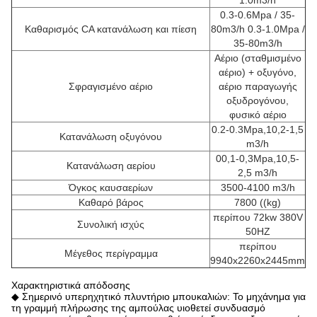
1.0m3/h
0.3-0.6Mpa / 35-
Καθαρισμός CA κατανάλωση και πίεση
80m3/h 0.3-1.0Mpa /
35-80m3/h
Αέριο (σταθμισμένο
αέριο) + οξυγόνο,
Σφραγισμένο αέριο
αέριο παραγωγής
οξυδρογόνου,
φυσικό αέριο
0.2-0.3Mpa,10,2-1,5
Κατανάλωση οξυγόνου
m3/h
00,1-0,3Mpa,10,5-
Κατανάλωση αερίου
2,5 m3/h
Όγκος καυσαερίων
3500-4100 m3/h
Καθαρό βάρος
7800 ((kg)
περίπου 72kw 380V
Συνολική ισχύς
50HZ
περίπου
Μέγεθος περίγραμμα
9940x2260x2445mm
Χαρακτηριστικά απόδοσης
◆ Σημερινό υπερηχητικό πλυντήριο μπουκαλιών: Το μηχάνημα για
τη γραμμή πλήρωσης της αμπούλας υιοθετεί συνδυασμό