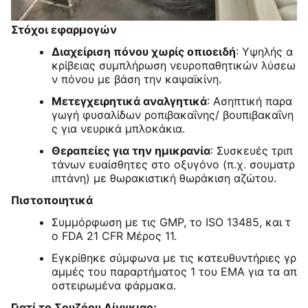
Στόχοι εφαρμογών
Διαχείριση πόνου χωρίς οπιοειδή
: Υψηλής α
κρίβειας συμπλήρωση νευροπαθητικών λύσεω
ν πόνου με βάση την καψαϊκίνη.
Μετεγχειρητικά αναλγητικά
: Ασηπτική παρα
γωγή φυσαλίδων ροπιβακαΐνης/ βουπιβακαΐνη
ς για νευρικά μπλοκάκια.
Θεραπείες για την ημικρανία
: Συσκευές τριπ
τάνων ευαίσθητες στο οξυγόνο (π.χ. σουματρ
ιπτάνη) με θωρακιστική θωράκιση αζώτου.
Πιστοποιητικά
Συμμόρφωση με τις GMP, το ISO 13485, και τ
ο FDA 21 CFR Μέρος 11.
Εγκρίθηκε σύμφωνα με τις κατευθυντήριες γρ
αμμές του παραρτήματος 1 του EMA για τα απ
οστειρωμένα φάρμακα.
Γιατί το Σουζόου Λίνγκιαο;