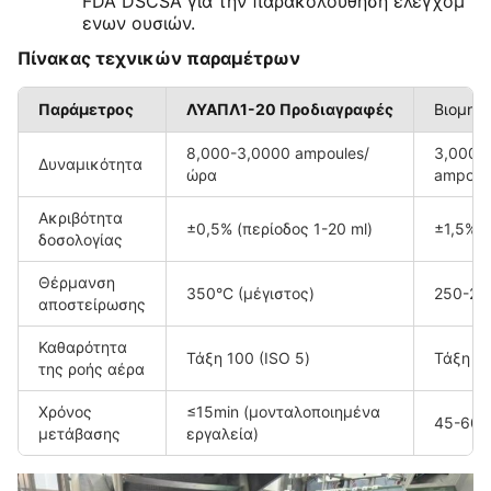
FDA DSCSA για την παρακολούθηση ελεγχόμ
ενων ουσιών.
Πίνακας τεχνικών παραμέτρων
Παράμετρος
ΛΥΑΠΛ1-20 Προδιαγραφές
Βιομηχ
8,000-3,0000 ampoules/
3,000-
Δυναμικότητα
ώρα
ampoul
Ακριβότητα
±0,5% (περίοδος 1-20 ml)
±1,5%
δοσολογίας
Θέρμανση
350°C (μέγιστος)
250-28
αποστείρωσης
Καθαρότητα
Τάξη 100 (ISO 5)
Τάξη 10
της ροής αέρα
Χρόνος
≤15min (μονταλοποιημένα
45-60 
μετάβασης
εργαλεία)