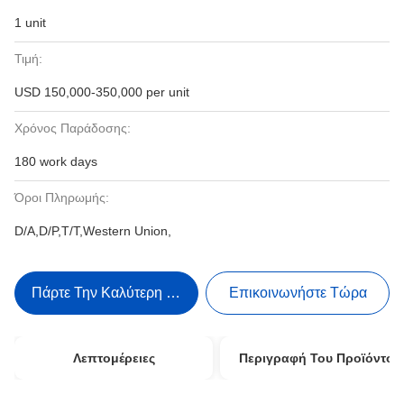
1 unit
Τιμή:
USD 150,000-350,000 per unit
Χρόνος Παράδοσης:
180 work days
Όροι Πληρωμής:
D/A,D/P,T/T,Western Union,
Πάρτε Την Καλύτερη Τιμή
Επικοινωνήστε Τώρα
Λεπτομέρειες
Περιγραφή Του Προϊόντος