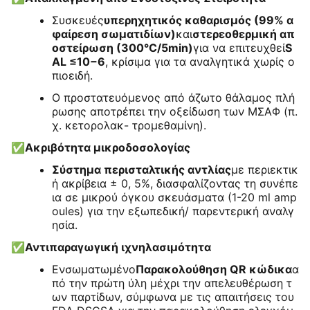
Συσκευές
υπερηχητικός καθαρισμός (99% α
φαίρεση σωματιδίων)
και
στερεοθερμική απ
οστείρωση (300°C/5min)
για να επιτευχθεί
S
AL ≤10−6
, κρίσιμα για τα αναλγητικά χωρίς ο
πιοειδή.
Ο προστατευόμενος από άζωτο θάλαμος πλή
ρωσης αποτρέπει την οξείδωση των ΜΣΑΦ (π.
χ. κετορολακ- τρομεθαμίνη).
✅
Ακριβότητα μικροδοσολογίας
Σύστημα περισταλτικής αντλίας
με περιεκτικ
ή ακρίβεια ± 0, 5%, διασφαλίζοντας τη συνέπε
ια σε μικρού όγκου σκευάσματα (1-20 ml amp
oules) για την εξωπεδική/ παρεντερική αναλγ
ησία.
✅
Αντιπαραγωγική ιχνηλασιμότητα
Ενσωματωμένο
Παρακολούθηση QR κώδικα
α
πό την πρώτη ύλη μέχρι την απελευθέρωση τ
ων παρτίδων, σύμφωνα με τις απαιτήσεις του