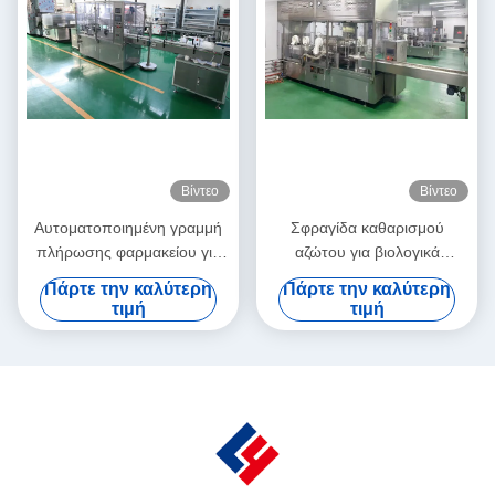
Βίντεο
Βίντεο
Αυτοματοποιημένη γραμμή
Σφραγίδα καθαρισμού
πλήρωσης φαρμακείου για
αζώτου για βιολογικά
διάλυμα αναγεννητή
προϊόντα ευαίσθητα στο
Πάρτε την καλύτερη
Πάρτε την καλύτερη
κολλαγόνου, γραμμή
οξυγόνο 1-10 ml, υψηλής
τιμή
τιμή
πλήρωσης υψηλής
χωρητικότητας με
ταχύτητας για φαρμακεία 1-
απομονωτή και γάντια από
20 ml, συμμόρφωση με τις
νιτρικό καουτσούκ
ΓΚΠ