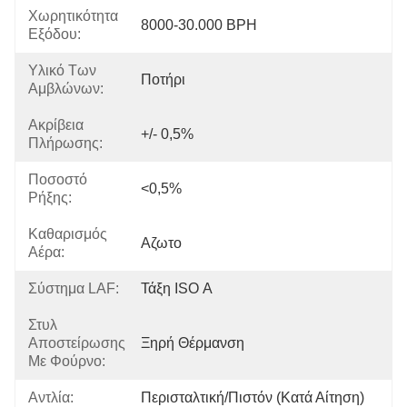
Χωρητικότητα
8000-30.000 BPH
Εξόδου:
Υλικό Των
Ποτήρι
Αμβλώνων:
Ακρίβεια
+/- 0,5%
Πλήρωσης:
Ποσοστό
<0,5%
Ρήξης:
Καθαρισμός
Αζωτο
Αέρα:
Σύστημα LAF:
Τάξη ISO Α
Στυλ
Αποστείρωσης
Ξηρή Θέρμανση
Με Φούρνο:
Αντλία:
Περισταλτική/Πιστόν (κατά Αίτηση)