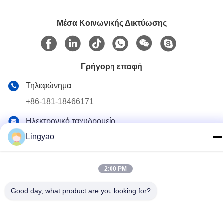
Μέσα Κοινωνικής Δικτύωσης
Γρήγορη επαφή
Τηλεφώνημα
+86-181-18466171
Ηλεκτρονικό ταχυδρομείο
sale2@szlysb.com.cn
Lingyao
Διεύθυνση
Οδός Zhujia αριθ. 115, πόλη Lujia,Kunshan, επαρχία
2:00 PM
Jiangsu
Good day, what product are you looking for?
Πολιτική απορρήτου
|
Χάρτης ιστοσελίδας