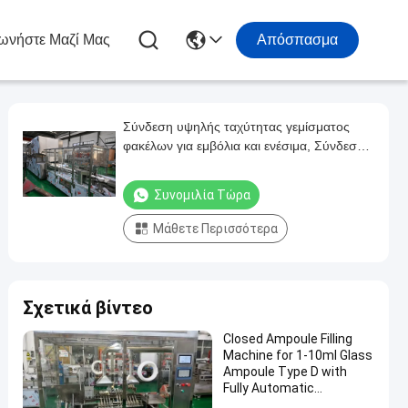
ωνήστε Μαζί Μας
Απόσπασμα
Σύνδεση υψηλής ταχύτητας γεμίσματος
φακέλων για εμβόλια και ενέσιμα, Σύνδεση
ακριβούς αποστειρωμένης γεμίσματος με
απομόνωση και γάντια σιλικόνης
Συνομιλία Τώρα
Μάθετε Περισσότερα
Σχετικά βίντεο
Closed Ampoule Filling
Machine for 1-10ml Glass
Ampoule Type D with
Fully Automatic
Operation – Ideal for